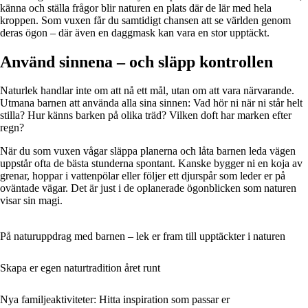
känna och ställa frågor blir naturen en plats där de lär med hela
kroppen. Som vuxen får du samtidigt chansen att se världen genom
deras ögon – där även en daggmask kan vara en stor upptäckt.
Använd sinnena – och släpp kontrollen
Naturlek handlar inte om att nå ett mål, utan om att vara närvarande.
Utmana barnen att använda alla sina sinnen: Vad hör ni när ni står helt
stilla? Hur känns barken på olika träd? Vilken doft har marken efter
regn?
När du som vuxen vågar släppa planerna och låta barnen leda vägen
uppstår ofta de bästa stunderna spontant. Kanske bygger ni en koja av
grenar, hoppar i vattenpölar eller följer ett djurspår som leder er på
oväntade vägar. Det är just i de oplanerade ögonblicken som naturen
visar sin magi.
På naturuppdrag med barnen – lek er fram till upptäckter i naturen
Skapa er egen naturtradition året runt
Nya familjeaktiviteter: Hitta inspiration som passar er