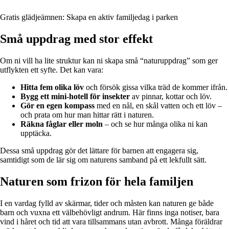
Gratis glädjeämnen: Skapa en aktiv familjedag i parken
Små uppdrag med stor effekt
Om ni vill ha lite struktur kan ni skapa små “naturuppdrag” som ger
utflykten ett syfte. Det kan vara:
Hitta fem olika löv
och försök gissa vilka träd de kommer ifrån.
Bygg ett mini-hotell för insekter
av pinnar, kottar och löv.
Gör en egen kompass
med en nål, en skål vatten och ett löv –
och prata om hur man hittar rätt i naturen.
Räkna fåglar eller moln
– och se hur många olika ni kan
upptäcka.
Dessa små uppdrag gör det lättare för barnen att engagera sig,
samtidigt som de lär sig om naturens samband på ett lekfullt sätt.
Naturen som frizon för hela familjen
I en vardag fylld av skärmar, tider och måsten kan naturen ge både
barn och vuxna ett välbehövligt andrum. Här finns inga notiser, bara
vind i håret och tid att vara tillsammans utan avbrott. Många föräldrar