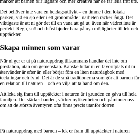
märker att barnen blir lugnare och mer kreativa när de får leka fritt ute.
Det behöver inte vara en heldagsutflykt – en timme i den lokala
parken, vid en sjö eller i ett grönområde i närheten räcker långt. Det
viktigaste är att ni gör det till en vana att gå ut, även när vädret inte är
perfekt. Regn, snö och blåst bjuder bara på nya möjligheter till lek och
upptäckter.
Skapa minnen som varar
När ni ger er ut på naturuppdrag tillsammans handlar det inte om
prestation, utan om gemenskap. Kanske hittar ni en favoritplats dit ni
återvänder år efter år, eller börjar föra en liten naturdagbok med
teckningar och fynd. Det är de små traditionerna som gör att barnen får
en relation till naturen – och en vilja att ta hand om den.
Att leka sig fram till upptäckter i naturen är i grunden en gåva till hela
familjen. Det stärker banden, väcker nyfikenheten och påminner oss
om att de största äventyren ofta finns precis utanför dörren.
På naturuppdrag med barnen – lek er fram till upptäckter i naturen